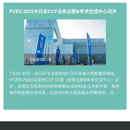
FCES 2022今日在CCF业务总部&学术交流中心召开
2022-08-18
7月22-23日，由CCF主办的2022 CCF未来计算机教育峰会
(FCES 2022)在苏州CCF CCB（业务总部&学术交流中心）召
开，全国近百所高校科研机构和企业的60多位专家学者、政府
领导和多家企业代表，以及300多位现场观众齐聚苏州，共话
中国计算机教育的未来。