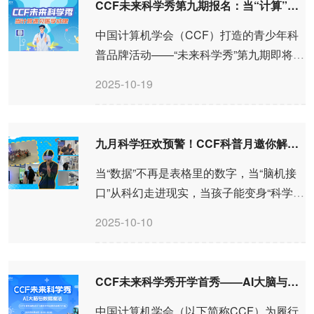
CCF未来科学秀第九期报名：当“计算”遇见医学成像，会碰撞出怎样的未来？​
中国计算机学会（CCF）打造的青少年科
普品牌活动——“未来科学秀”第九期即将拉
开帷幕。本期活动特邀中国科学技术大学
2025-10-19
生物医学工程学院高飞研究员，于2025年
10月26日（周日）举办主题为“给身体拍
张“超能力”照片！——走进神奇的医学成像
九月科学狂欢预警！CCF科普月邀你解锁“看得见、摸得着”的科学乐趣
大冒险 ”的专场。活动将带领青少年探
索“计算”如何赋能科学，深刻改变我们观察
当“数据”不再是表格里的数字，当“脑机接
世界的方式。
口”从科幻走进现实，当孩子能变身“科学讲
解员”——这个九月，CCF（中国计算机学
2025-10-10
会）把“计算机科学”变成了一场「可逛、可
听、可玩」的科普盛宴！从沉浸式展到前
沿讲座，从黑科技互动到职业体验，承包
CCF未来科学秀开学首秀——AI大脑与数据魔法
你整个秋天的科学快乐！
中国计算机学会（以下简称CCF）为履行